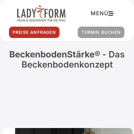
Inhalt
springen
MENÜ
PREISE ANFRAGEN
TERMIN BUCHEN
BeckenbodenStärke®
- Das
Beckenbodenkonzept